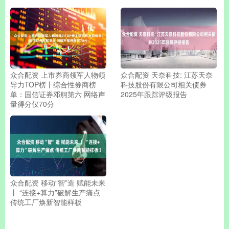
众合配资 上市券商领军人物领
众合配资 天奈科技: 江苏天奈
导力TOP榜丨综合性券商榜
科技股份有限公司相关债券
单：国信证券邓舸第六 网络声
2025年跟踪评级报告
量得分仅70分
众合配资 移动“智”造 赋能未来
丨 “连接+算力”破解生产痛点
传统工厂焕新智能样板​