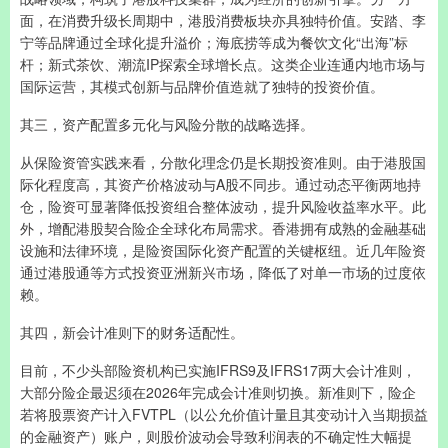
面，在消费升级长周期中，港股消费板块亦具独特价值。安踏、李
宁等品牌通过全球化提升溢价；海底捞等成为餐饮文化“出海”标
杆；新式茶饮、潮流IP探索全球增长点。这类企业连通内地市场与
国际运营，其模式创新与品牌价值造就了独特的投资价值。
其三，资产配置多元化与风险分散的战略选择。
从保险资管实践来看，分散化理念仍是长期投资准则。由于港股国
际化程度高，其资产价格波动与A股不同步。通过动态平衡两地持
仓，险资可显著降低投资组合整体波动，提升风险收益率水平。此
外，增配港股契合险企全球化布局需求。香港拥有成熟的金融基础
设施和法律环境，是险资国际化资产配置的关键枢纽。近几年险资
通过港股通等方式投资亚洲新兴市场，降低了对单一市场的过度依
赖。
其四，新会计准则下的财务适配性。
目前，不少头部险资机构已实施IFRS9及IFRS17两大会计准则，
大部分险企最迟须在2026年完成会计准则切换。新准则下，险企
若将股票资产计入FVTPL（以公允价值计量且其变动计入当期损益
的金融资产）账户，则股价波动会导致利润表的不确定性大幅提