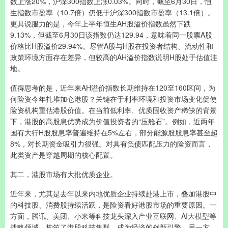
数上涨20%，沪深300指数上涨0.03%。同时，截至6月30日，恒
生指数市盈率（10.7倍）仍低于沪深300指数市盈率（13.1倍）。
更具说服力的是，今年上半年恒生AH股溢价指数虽然下跌
9.13%，但截至6月30日该指数仍达129.94，意味着同一股票A股
价格比H股溢价29.94%。尽管A股与H股在投资者结构、流动性和
政策环境方面存在差异，但较高的AH溢价指数说明H股处于估值洼
地。
值得思考的是，近年来AH溢价指数长期维持在120至160区间，为
何险资今年扎堆加仓港股？关键在于利率环境和投资市场变化促使
险资机构重估港股价值。在当前低利率、优质固收资产稀缺的背景
下，港股的高股息优势成为价值投资者的“压舱石”。例如，近两年
国有大行H股股息率普遍维持在5%左右，部分能源股股息率甚至超
8%，对长期资金吸引力很强。对具有负债匹配压力的险资而言，
此类资产是穿越周期的核心配置。
其二，港股市场有大批优质企业。
近年来，尤其是去年以来内地优质企业持续赴港上市，叠加港股中
的科技股、消费股持续活跃，是险资看好港股市场的重要原因。一
方面，腾讯、美团、小米等科技龙头深入产业互联网、AI大模型等
战略领域，构筑了港股科技集群，成为经济的创新引擎。另一方