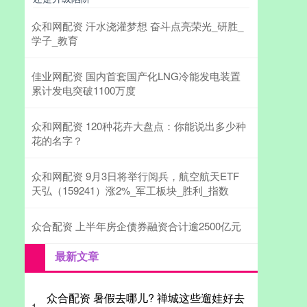
众和网配资 汗水浇灌梦想 奋斗点亮荣光_研胜_
学子_教育
佳业网配资 国内首套国产化LNG冷能发电装置
累计发电突破1100万度
众和网配资 120种花卉大盘点：你能说出多少种
花的名字？
众和网配资 9月3日将举行阅兵，航空航天ETF
天弘（159241）涨2%_军工板块_胜利_指数
众合配资 上半年房企债券融资合计逾2500亿元
最新文章
众合配资 暑假去哪儿? 禅城这些遛娃好去
1、