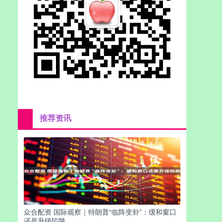
推荐资讯
众合配资 国际观察｜特朗普“临阵变卦”：缓和窗口
还是升级陷阱