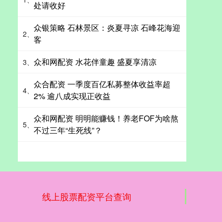
处请收好
众银策略 石林景区：炎夏寻凉 石峰花海迎
2、
客
众和网配资 水花伴童趣 盛夏享清凉
3、
众合配资 一季度百亿私募整体收益率超
4、
2% 逾八成实现正收益
众和网配资 明明能赚钱！养老FOF为啥熬
5、
不过三年“生死线”？
线上股票配资平台查询