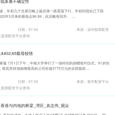
面临多重不确定性
现低迷，年初几个交易日略上扬后便一路震荡下行。年初到现在已下跌
022年3月来的最低点96.99，此后略有回升。 ....
日期：07-04
来源：温州股票配资
上股票配资平台查询
&#32;65载母校情
家璇 7月1日下午，中南大学举行了一场特别的捐赠签约仪式。91岁的
将其所持湖南继善高科公司价值3775万元的全部股权....
日期：07-03
来源：股市配资平台
上股票配资平台查询
起香港与内地的桥梁_湾区_袁志伟_观众