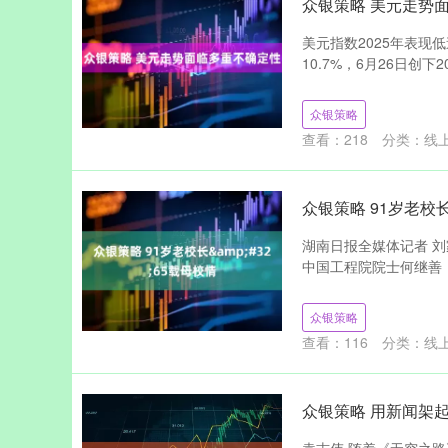
众银策略 美元走势
美元指数2025年表
10.7%，6月26日创下2
众银策略
查看：
218
分类：
线
众银策略 91岁老校长
湖南日报全媒体记者 刘
中国工程院院士何继善，
众银策略
查看：
116
分类：
线
众银策略 用新闻架