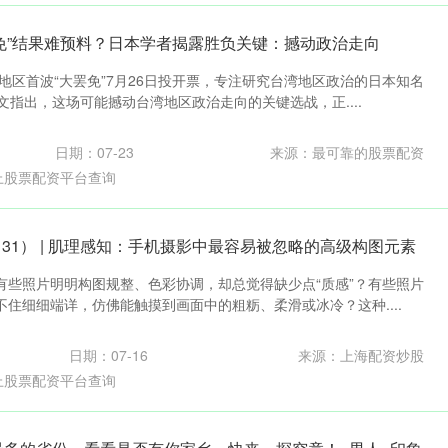
罢免”结果难预料？日本学者揭露胜负关键：撼动政治走向
地区首波“大罢免”7月26日投开票，专注研究台湾地区政治的日本知名
文指出，这场可能撼动台湾地区政治走向的关键选战，正....
日期：07-23
来源：最可靠的股票配资
上股票配资平台查询
31） | 肌理感知：手机摄影中最容易被忽略的高级构图元素
有些照片明明构图规整、色彩协调，却总觉得缺少点“质感”？有些照片
住细细端详，仿佛能触摸到画面中的粗粝、柔滑或冰冷？这种....
日期：07-16
来源：上海配资炒股
上股票配资平台查询