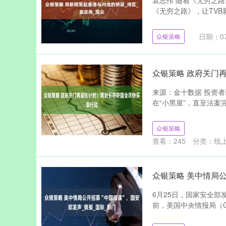
袁志伟 随着《无穷之路
《无穷之路》，让TVB
日期：07
众银策略
众银策略 政府关门
来源：金十数据 投资
在“小黑屋”，直至法案
众银策略
查看：
245
分类：
线
众银策略 美中情局公
6月25日，国家安全部
前，美国中央情报局（C