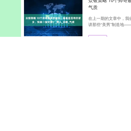
众银策略 10个帅
气质
在上一期的文章中，我
讲那些“美男”制造地—
众银策略
查看：
117
分类：
线
众银策略 9.89亿
继2021年以近22亿
前，崂山王家村二期地块
众银策略
查看：
194
分类：
线
众银策略 各科实用