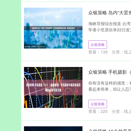
众银策略 岛内“大
海峡导报综合报道 台湾
学者小笠原欣幸22日发
众银策略
查看：
139
分类：
线
众银策略 手机摄影（
你有没有这样的感觉：
看起来简单，却让人忍不
众银策略
查看：
225
分类：
线