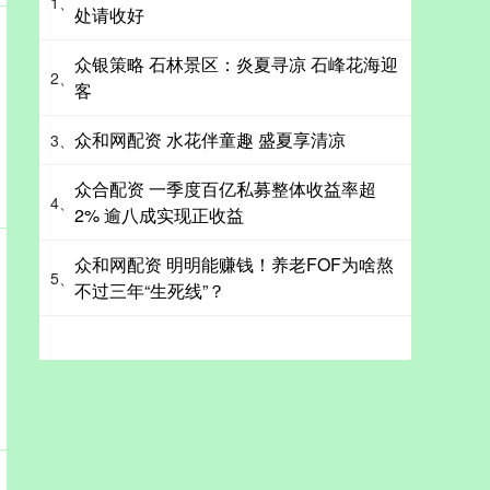
1、
处请收好
众银策略 石林景区：炎夏寻凉 石峰花海迎
2、
客
众和网配资 水花伴童趣 盛夏享清凉
3、
众合配资 一季度百亿私募整体收益率超
4、
2% 逾八成实现正收益
众和网配资 明明能赚钱！养老FOF为啥熬
5、
不过三年“生死线”？