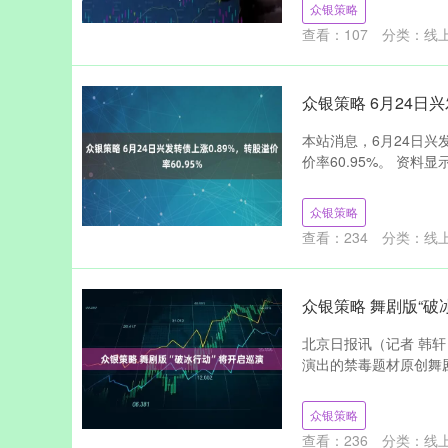
众银策略
查看：
107
分类：
线
众银策略 6月24日兴
本站消息，6月24日兴发转
价率60.95%。 资料显示
众银策略
查看：
234
分类：
线
众银策略 舞剧版“破
北京日报讯（记者 韩
演出的禁毒题材原创舞剧
众银策略
查看：
236
分类：
线