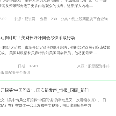
》系列的成功，主持人陈贝儿也“破圈”了 羊城晚报记者 胡广欣 一部
新闻及资讯部走进了更多内地观众的视野。这部深入内地....
-02
来源：配资网
查看：
239
分类：
线上股票配资平台查询
再迎倒计时！美财长呼吁国会尽快采取行动
者已闻到火药味！市场开始定价美国8月违约，特朗普称议员们应该被锁
完成。 美国财政部长贝森特告知美国国会议员，他将把最新....
日期：07-01
来源：股票配资排排
上股票配资平台查询
开招募“中国间谍”，国安部发声_情报_国际_部门
发文《美中情局公开招募“中国间谍”的举动是又一次滑稽表演》。 日
IA）在社交媒体平台上发布中文视频，明目张胆招募中方....