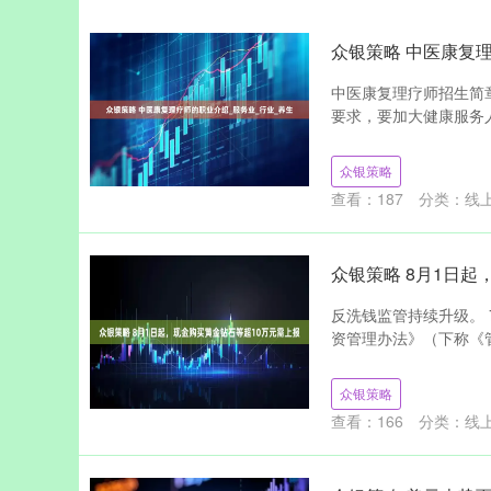
众银策略 中医康复
中医康复理疗师招生简章
要求，要加大健康服务人
众银策略
查看：
187
分类：
线
众银策略 8月1日起
反洗钱监管持续升级。
资管理办法》（下称《管
众银策略
查看：
166
分类：
线