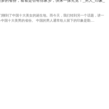
哥最多的省份，看看是否有你家乡，快来一探究竟！_男人_印象_
们聊到了中国十大美女的诞生地。而今天，我们转到另一个话题，讲一
—中国十大美男的省份。 中国的男人通常给人留下的印象是勤....
日期：07-13
来源：真正实盘配资
上股票配资平台查询
元！这家本土房企摘得崂山前海绝版地块
元的总价拿下崂山海尚府项目建设用地后，君一控股再次加码青岛。 日
出让，4家企业参拍，持续近5个小时，历经197轮加价....
日期：07-12
来源：网上平台配资
上股票配资平台查询
复习技巧：巧用方法，事半功倍_语法_写作_历史